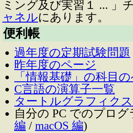
ミング及び実習１ ... 」
ャネル
にあります。
便利帳
過年度の定期試験問題
昨年度のページ
「情報基礎」の科目の
C言語の演算子一覧
タートルグラフィクス
自分の PC でのプログ
編
/
macOS 編
)