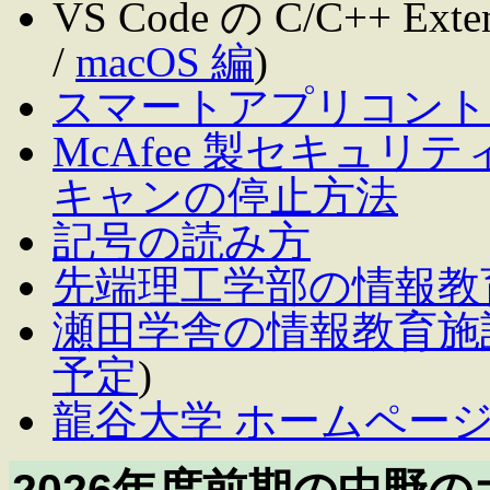
VS Code の C/C++ Exte
/
macOS 編
)
スマートアプリコント
McAfee 製セキュ
キャンの停止方法
記号の読み方
先端理工学部の情報教
瀬田学舎の情報教育施
予定
)
龍谷大学 ホームペー