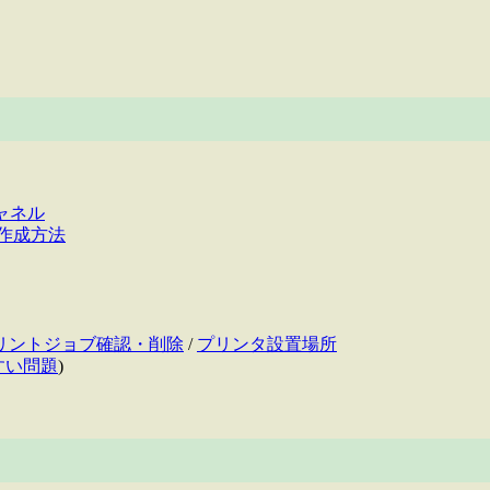
チャネル
の作成方法
リントジョブ確認・削除
/
プリンタ設置場所
すい問題
)