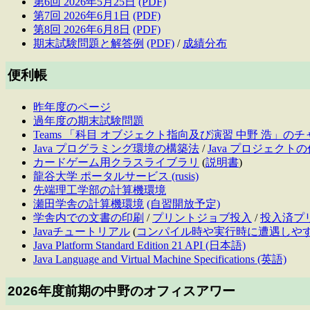
第6回 2026年5月25日
(PDF)
第7回 2026年6月1日
(PDF)
第8回 2026年6月8日
(PDF)
期末試験問題と解答例
(PDF)
/
成績分布
便利帳
昨年度のページ
過年度の期末試験問題
Teams 「科目 オブジェクト指向及び演習 中野 浩」の
Java プログラミング環境の構築法
/
Java プロジェクト
カードゲーム用クラスライブラリ
(
説明書
)
龍谷大学 ポータルサービス (rusis)
先端理工学部の計算機環境
瀬田学舎の計算機環境
(自習開放予定)
学舎内での文書の印刷
/
プリントジョブ投入
/
投入済プ
Javaチュートリアル
(
コンパイル時や実行時に遭遇しや
Java Platform Standard Edition 21 API (日本語)
Java Language and Virtual Machine Specifications (英語)
2026年度前期の中野のオフィスアワー